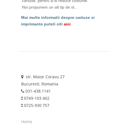
cartuse, pentru a-si reduce costurile.
Noi propunem un alt tip de st
...
Mai multe informatii despre cartuse si
imprimante puteti citi
aici
.
str. Maior Coravu 27
Bucuresti, Romania
031-438.1141
0749-103 402
0725-930 757
Home