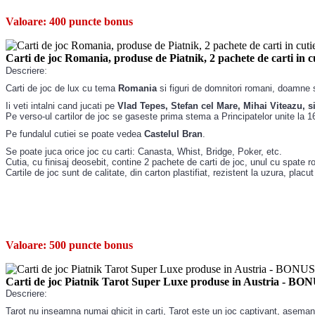
Valoare:
400 puncte bonus
Carti de joc Romania, produse de Piatnik, 2 pachete de carti in 
:
Descriere
Carti de joc de lux cu tema
Romania
si figuri de domnitori romani, doamne s
Ii veti intalni cand jucati pe
Vlad Tepes, Stefan cel Mare, Mihai Viteazu, 
Pe verso-ul cartilor de joc se gaseste prima stema a Principatelor unite la 
Pe fundalul cutiei se poate vedea
Castelul Bran
.
Se poate juca orice joc cu carti: Canasta, Whist, Bridge, Poker, etc.
Cutia, cu finisaj deosebit, contine 2 pachete de carti de joc, unul cu spate r
Cartile de joc sunt de calitate, din carton plastifiat, rezistent la uzura, placut
Valoare:
500 puncte bonus
Carti de joc Piatnik Tarot Super Luxe produse in Austria - BO
Descriere:
Tarot nu inseamna numai ghicit in carti, Tarot este un joc captivant, asemanato