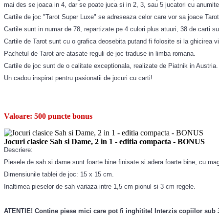
mai des se joaca in 4, dar se poate juca si in 2, 3, sau 5 jucatori cu anumite
Cartile de joc "Tarot Super Luxe" se adreseaza celor care vor sa joace Tarot, 
Cartile sunt in numar de 78, repartizate pe 4 culori plus atuuri, 38 de carti s
Cartile de Tarot sunt cu o grafica deosebita putand fi folosite si la ghicirea vii
Pachetul de Tarot are atasate reguli de joc traduse in limba romana.
Cartile de joc sunt de o calitate exceptionala, realizate de Piatnik in Austria.
Un cadou inspirat pentru pasionatii de jocuri cu carti!
Valoare:
500 puncte bonus
Jocuri clasice Sah si Dame, 2 in 1 - editia compacta - BONUS
Descriere:
Piesele de sah si dame sunt foarte bine finisate si adera foarte bine, cu magn
Dimensiunile tablei de joc: 15 x 15 cm.
Inaltimea pieselor de sah variaza intre 1,5 cm pionul si 3 cm regele.
ATENTIE! Contine piese mici care pot fi inghitite! Interzis copiilor sub 