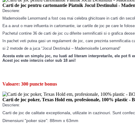
Carti de joc pentru cartomantie Piatnik Jocul Destinului - Ma
:
Descriere
Mademoiselle Lenormand a fost cea mai celebra ghicitoare in carti din secol
Ea a avut o mare influenta in cartomantie, iar cartile de joc pe care le folo
Pachetul contine 36 de carti de joc cu diferite semnificatii si o grafica deose
In pachet veti putea gasi un regulament de joc, care prezinta semnificatia car
si 2 metode de a juca “Jocul Destinului – Mademoiselle Lenormand”
Acesta este un simplu joc, nu luati ad literam interpretarile, ele pot fi e
Acest joc este interzis celor sub 18 ani!
Valoare:
300 puncte bonus
Carti de joc poker, Texas Hold em, profesionale, 100% plastic 
:
Descriere
Carti de joc de calitate exceptionala, utilizate in cazinouri. Sunt confe
Dimensiuni "poker size": 88mm x 63mm