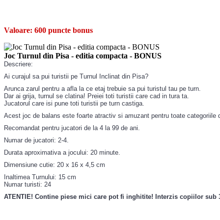
Valoare:
600 puncte bonus
Joc Turnul din Pisa - editia compacta - BONUS
Descriere:
Ai curajul sa pui turistii pe Turnul Inclinat din Pisa?
Arunca zarul pentru a afla la ce etaj trebuie sa pui turistul tau pe turn.
Dar ai grija, turnul se clatina! Preiei toti turistii care cad in tura ta.
Jucatorul care isi pune toti turistii pe turn castiga.
Acest joc de balans este foarte atractiv si amuzant pentru toate categoriile de 
Recomandat pentru jucatori de la 4 la 99 de ani.
Numar de jucatori: 2-4.
Durata aproximativa a jocului: 20 minute.
Dimensiune cutie: 20 x 16 x 4,5 cm
Inaltimea Turnului: 15 cm
Numar turisti: 24
ATENTIE! Contine piese mici care pot fi inghitite! Interzis copiilor sub 