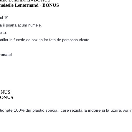
demoiselle Lenormand - BONUS
ul 19.
sea ii poarta acum numele.
bita.
tilor in functie de pozitia lor fata de persoana vizata
ronate!
- BONUS
ctionate 100% din plastic special, care rezista la indoire si la uzura. Au 