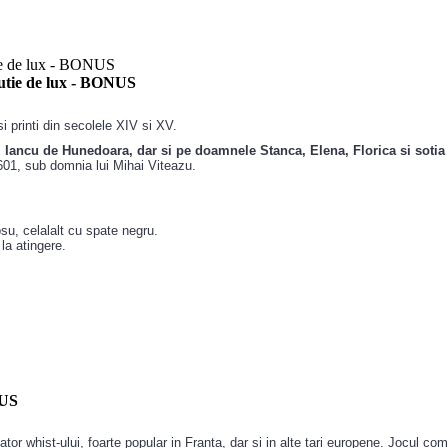
cutie de lux - BONUS
i printi din secolele XIV si XV.
si Iancu de Hunedoara, dar si pe doamnele Stanca, Elena, Florica si soti
1601, sub domnia lui Mihai Viteazu.
osu, celalalt cu spate negru.
 la atingere.
NUS
r whist-ului, foarte popular in Franta, dar si in alte tari europene. Jocul compo