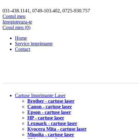
031-438.1141, 0749-103.402, 0725-930.757
Contul meu
Inregistreaza-te
Cosul meu (0)
Home
Service imprimante
Contact
Cartuse Imprimante Laser
Brother - cartuse laser
Canon - cartuse laser
Epson - cartuse laser
HP - cartuse laser
Lexmark - cartuse laser
Kyocera Mita - cartuse laser
Minolta - cartuse laser