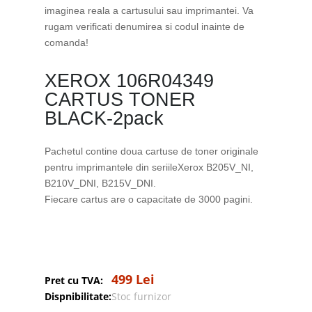
imaginea reala a cartusului sau imprimantei. Va
rugam verificati denumirea si codul inainte de
comanda!
XEROX 106R04349
CARTUS TONER
BLACK-2pack
Pachetul contine doua cartuse de toner originale
pentru imprimantele din seriileXerox B205V_NI,
B210V_DNI, B215V_DNI.
Fiecare cartus are o capacitate de 3000 pagini.
499 Lei
Pret cu TVA:
Dispnibilitate:
Stoc furnizor