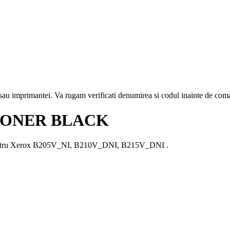
i sau imprimantei. Va rugam verificati denumirea si codul inainte de co
 TONER BLACK
 pentru Xerox B205V_NI, B210V_DNI, B215V_DNI .