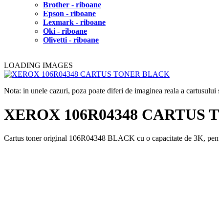
Brother - riboane
Epson - riboane
Lexmark - riboane
Oki - riboane
Olivetti - riboane
LOADING IMAGES
Nota: in unele cazuri, poza poate diferi de imaginea reala a cartusulu
XEROX 106R04348 CARTUS
Cartus toner original 106R04348 BLACK cu o capacitate de 3K,