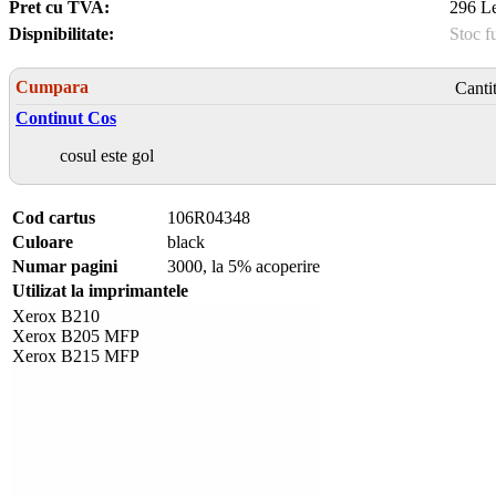
Pret cu TVA:
296 Le
Dispnibilitate:
Stoc f
Cumpara
Canti
Continut Cos
cosul este gol
Cod cartus
106R04348
Culoare
black
Numar pagini
3000, la 5% acoperire
Utilizat la imprimantele
Xerox B210
Xerox B205 MFP
Xerox B215 MFP