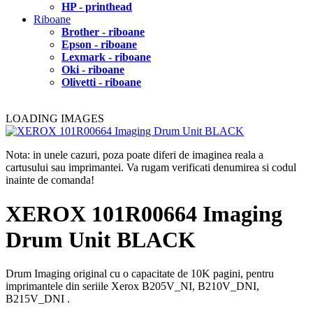
HP - printhead
Riboane
Brother - riboane
Epson - riboane
Lexmark - riboane
Oki - riboane
Olivetti - riboane
LOADING IMAGES
Nota: in unele cazuri, poza poate diferi de imaginea reala a
cartusului sau imprimantei. Va rugam verificati denumirea si codul
inainte de comanda!
XEROX 101R00664 Imaging
Drum Unit BLACK
Drum Imaging original cu o capacitate de 10K pagini, pentru
imprimantele din seriile Xerox B205V_NI, B210V_DNI,
B215V_DNI .