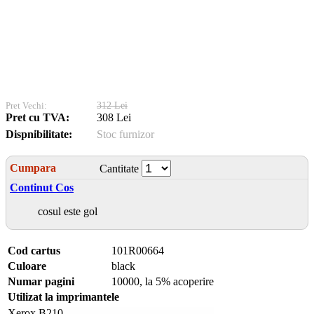
Pret Vechi:
312 Lei
Pret cu TVA:
308 Lei
Dispnibilitate:
Stoc furnizor
Cumpara
Cantitate
Continut Cos
cosul este gol
Cod cartus
101R00664
Culoare
black
Numar pagini
10000, la 5% acoperire
Utilizat la imprimantele
Xerox B210