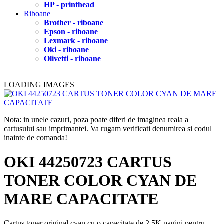
HP - printhead
Riboane
Brother - riboane
Epson - riboane
Lexmark - riboane
Oki - riboane
Olivetti - riboane
LOADING IMAGES
Nota: in unele cazuri, poza poate diferi de imaginea reala a
cartusului sau imprimantei. Va rugam verificati denumirea si codul
inainte de comanda!
OKI 44250723 CARTUS
TONER COLOR CYAN DE
MARE CAPACITATE
Cartus toner original cyan cu o capacitate de 2.5K pagini pentru