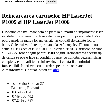
Reincarcarea cartuselor HP LaserJet
P1005 si HP LaserJet P1006
HP detine cea mai mare cota de piata la numarul de imprimante laser
vandute in Romania. Cartusele de toner pentru imprimantele HP se
pot reumple in marea lor majoritate, in conditii de calitate foarte
bune. Cele mai vandute imprimante laser "entry level" sunt la ora
actuala HP LaserJet P1005 si HP LaserJet P1006. Cartusele lor sunt
: CB435A, toner negru pentru 1500 pagini. Reincarcarea acestui tip
de cartus se poate face in conditii optime, cu conditia dezasamblarii
complete, eliminarii tonerului rezidual si curatarii cilindrului
fotosensibil. Puteti veni cu incredere pentru reincarcare.
Alte informatii si noutati puteti citi
aici
.
str. Maior Coravu 27
Bucuresti, Romania
031-438.1141
0749-103 402
0725-930 757