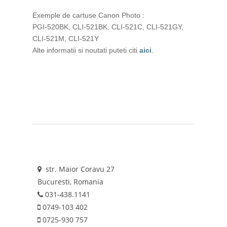
Exemple de cartuse Canon Photo :
PGI-520BK, CLI-521BK, CLI-521C, CLI-521GY,
CLI-521M, CLI-521Y
Alte informatii si noutati puteti citi
aici
.
str. Maior Coravu 27
Bucuresti, Romania
031-438.1141
0749-103 402
0725-930 757