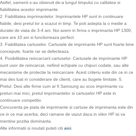
Astfel, oamenii s-au obisnuit de-a lungul timpului cu calitatea si
fiabilitatea acestor imprimante.
2. Fiabilitatea imprimantelor. Imprimantele HP sunt in continuare
fiabile, desi pretul lor a scazut in timp. Te poti astepta la o medie a
duratei de viata de 3-4 ani. Noi avem in firma o imprimanta HP 1300,
care are 10 ani si functioneaza perfect.
3. Fiabilitatea cartuselor. Cartusele de imprimante HP sunt foarte bine
concepute, foarte rar se defecteaza.
4. Posibilitatea reincarcarii cartuselor. Cartusele de imprimante HP
sunt usor de reincarcat, nefiind echipate cu chipuri codate, sau alte
mecanisme de protectie la reincarcare. Acest criteriu este din ce in ce
mai des luat in considerare de clienti, care au bugete limitate. 5.
Pretul. Desi alte firme cum ar fi Samsung au scos imprimante cu
preturi mai mici, pretul imprimantelor si cartuselor HP este in
continuare competitiv.
Concurenta pe piata de imprimante si cartuse de imprimanta este din
ce in ce mai acerba, deci ramane de vazut daca in viitor HP isi va
mentine pozitia dominanta.
Alte informatii si noutati puteti citi
aici
.