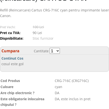
Refill (Reincarcare) Cartus CRG-716C cyan pentru imprimante laser
Canon.
100 Lei
Pret Vechi:
Pret cu TVA:
90 Lei
Dispnibilitate:
Stoc furnizor
Cumpara
Cantitate
Continut Cos
cosul este gol
Cod Produs
CRG-716C (CRG716C)
Culoare
cyan
Are chip electronic ?
DA
Este obligatorie inlocuirea
DA, este inclus in pret
chipului ?