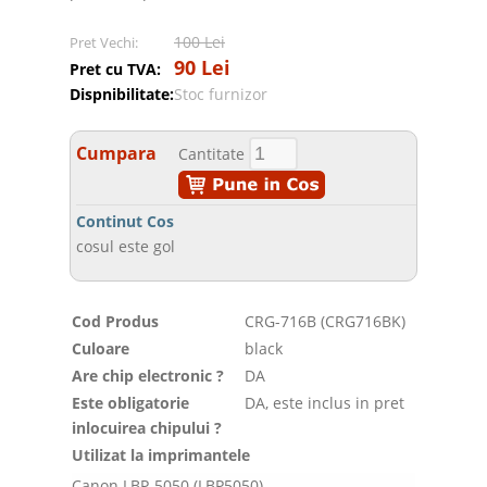
100 Lei
Pret Vechi:
90 Lei
Pret cu TVA:
Dispnibilitate:
Stoc furnizor
Cumpara
Cantitate
Continut Cos
cosul este gol
Cod Produs
CRG-716B (CRG716BK)
Culoare
black
Are chip electronic ?
DA
Este obligatorie
DA, este inclus in pret
inlocuirea chipului ?
Utilizat la imprimantele
Canon LBP-5050 (LBP5050)