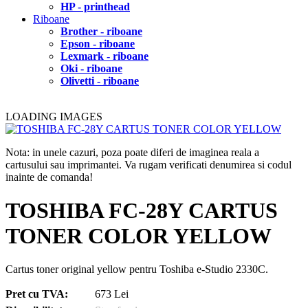
HP - printhead
Riboane
Brother - riboane
Epson - riboane
Lexmark - riboane
Oki - riboane
Olivetti - riboane
LOADING IMAGES
Nota: in unele cazuri, poza poate diferi de imaginea reala a
cartusului sau imprimantei. Va rugam verificati denumirea si codul
inainte de comanda!
TOSHIBA FC-28Y CARTUS
TONER COLOR YELLOW
Cartus toner original yellow pentru Toshiba e-Studio 2330C.
Pret cu TVA:
673 Lei