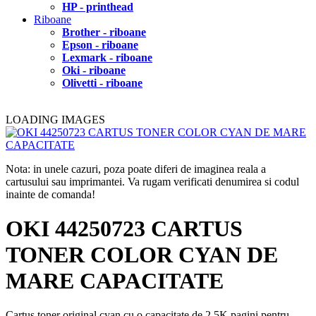
HP - printhead
Riboane
Brother - riboane
Epson - riboane
Lexmark - riboane
Oki - riboane
Olivetti - riboane
LOADING IMAGES
Nota: in unele cazuri, poza poate diferi de imaginea reala a
cartusului sau imprimantei. Va rugam verificati denumirea si codul
inainte de comanda!
OKI 44250723 CARTUS
TONER COLOR CYAN DE
MARE CAPACITATE
Cartus toner original cyan cu o capacitate de 2.5K pagini pentru