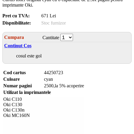
imprimante Oki.
Pret cu TVA:
671 Lei
Dispnibilitate:
Stoc furnizor
Cumpara
Cantitate
Continut Cos
cosul este gol
Cod cartus
44250723
Culoare
cyan
Numar pagini
2500,la 5% acoperire
Utilizat la imprimantele
Oki C110
Oki C130
Oki C130n
Oki MC160N