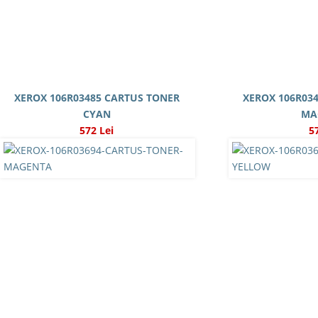
XEROX 106R03485 CARTUS TONER
XEROX 106R03
CYAN
MA
572 Lei
5