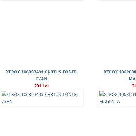
XEROX 106R03481 CARTUS TONER
XEROX 106R03
CYAN
MA
291 Lei
3