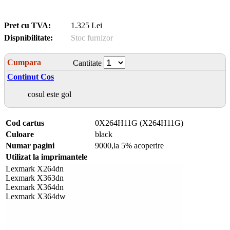
Pret cu TVA:
1.325 Lei
Dispnibilitate:
Stoc furnizor
Cumpara
Cantitate
Continut Cos
cosul este gol
Cod cartus
0X264H11G (X264H11G)
Culoare
black
Numar pagini
9000,la 5% acoperire
Utilizat la imprimantele
Lexmark X264dn
Lexmark X363dn
Lexmark X364dn
Lexmark X364dw