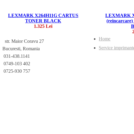
LEXMARK X264H11G CARTUS
LEXMARK X
TONER BLACK
(reincarca
1.325 Lei
Home
str. Maior Coravu 27
Service imprimant
Bucuresti, Romania
031-438.1141
0749-103 402
0725-930 757