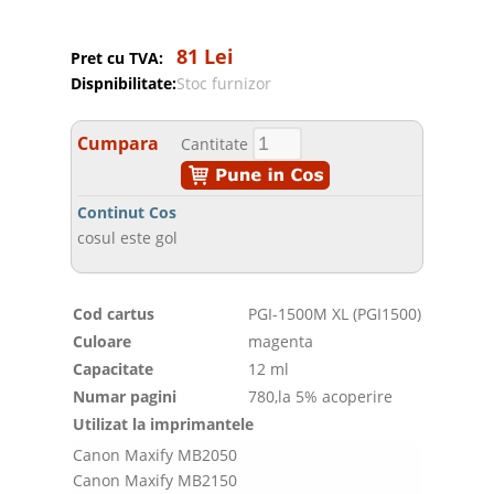
81 Lei
Pret cu TVA:
Dispnibilitate:
Stoc furnizor
Cumpara
Cantitate
Continut Cos
cosul este gol
Cod cartus
PGI-1500M XL (PGI1500)
Culoare
magenta
Capacitate
12 ml
Numar pagini
780,la 5% acoperire
Utilizat la imprimantele
Canon Maxify MB2050
Canon Maxify MB2150