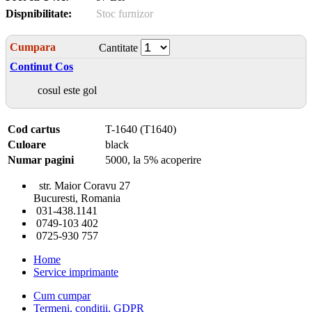
Dispnibilitate:
Stoc furnizor
Cumpara
Cantitate
Continut Cos
cosul este gol
Cod cartus
T-1640 (T1640)
Culoare
black
Numar pagini
5000, la 5% acoperire
str. Maior Coravu 27
Bucuresti, Romania
031-438.1141
0749-103 402
0725-930 757
Home
Service imprimante
Cum cumpar
Termeni, conditii, GDPR