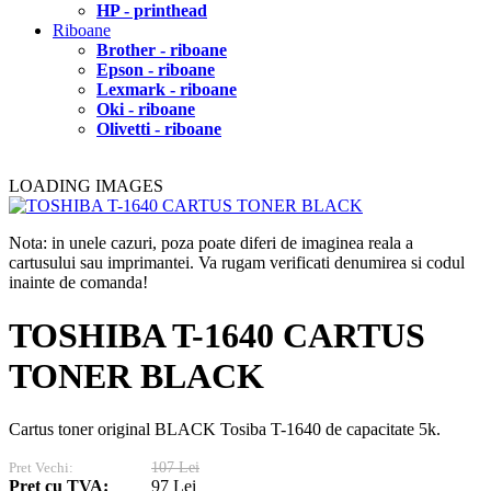
HP - printhead
Riboane
Brother - riboane
Epson - riboane
Lexmark - riboane
Oki - riboane
Olivetti - riboane
LOADING IMAGES
Nota: in unele cazuri, poza poate diferi de imaginea reala a
cartusului sau imprimantei. Va rugam verificati denumirea si codul
inainte de comanda!
TOSHIBA T-1640 CARTUS
TONER BLACK
Cartus toner original BLACK Tosiba T-1640 de capacitate 5k.
Pret Vechi:
107 Lei
Pret cu TVA:
97 Lei