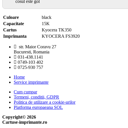
cosul este gol
Culoare
black
Capacitate
15K
Cartus
Kyocera TK350
Imprimanta
KYOCERA FS3920
str. Maior Coravu 27
Bucuresti, Romania
031-438.1141
0749-103 402
0725-930 757
Home
Service imprimante
Cum cumpar
Termeni, conditii, GDPR
Politica de utilizare a cookie-urilor
Platforma europaeana SOL
Copyright© 2026
Cartuse-imprimante.ro