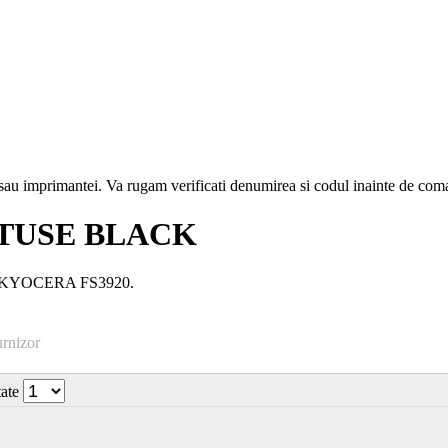
i sau imprimantei. Va rugam verificati denumirea si codul inainte de co
RTUSE BLACK
r: KYOCERA FS3920.
urnizor
tate