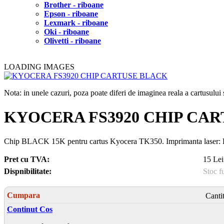
Brother - riboane
Epson - riboane
Lexmark - riboane
Oki - riboane
Olivetti - riboane
LOADING IMAGES
Nota: in unele cazuri, poza poate diferi de imaginea reala a cartusulu
KYOCERA FS3920 CHIP CA
Chip BLACK 15K pentru cartus Kyocera TK350. Imprimanta lase
Pret cu TVA:
15 Lei
Dispnibilitate:
Stoc f
Cumpara
Canti
Continut Cos