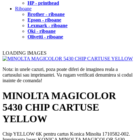
HP - printhead
Riboane
Brother - riboane
Epson - riboane
Lexmark - riboane
Oki - riboane
Olivetti - riboane
LOADING IMAGES
Nota: in unele cazuri, poza poate diferi de imaginea reala a
cartusului sau imprimantei. Va rugam verificati denumirea si codul
inainte de comanda!
MINOLTA MAGICOLOR
5430 CHIP CARTUSE
YELLOW
Chip YELLOW 6K pentru cartus Konica Minolta 1710582-002.
Imprimanta laser: KONICA MINOLTA MAGICOLOR 5430.