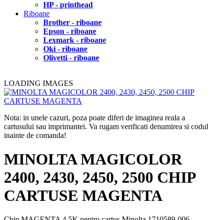
HP - printhead
Riboane
Brother - riboane
Epson - riboane
Lexmark - riboane
Oki - riboane
Olivetti - riboane
LOADING IMAGES
Nota: in unele cazuri, poza poate diferi de imaginea reala a
cartusului sau imprimantei. Va rugam verificati denumirea si codul
inainte de comanda!
MINOLTA MAGICOLOR
2400, 2430, 2450, 2500 CHIP
CARTUSE MAGENTA
Chip MAGENTA 4.5K pentru cartus Minolta 1710589-006.