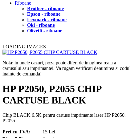
Riboane
Brother - riboane
Epson - riboane
Lexmark - riboane
Oki - riboane
Olivetti - riboane
LOADING IMAGES
Nota: in unele cazuri, poza poate diferi de imaginea reala a
cartusului sau imprimantei. Va rugam verificati denumirea si codul
inainte de comanda!
HP P2050, P2055 CHIP
CARTUSE BLACK
Chip BLACK 6.5K pentru cartuse imprimante laser HP P2050,
P2055
Pret cu TVA:
15 Lei