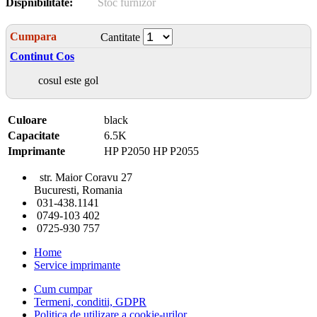
Dispnibilitate:
Stoc furnizor
Cumpara
Cantitate
Continut Cos
cosul este gol
Culoare
black
Capacitate
6.5K
Imprimante
HP P2050 HP P2055
str. Maior Coravu 27
Bucuresti, Romania
031-438.1141
0749-103 402
0725-930 757
Home
Service imprimante
Cum cumpar
Termeni, conditii, GDPR
Politica de utilizare a cookie-urilor