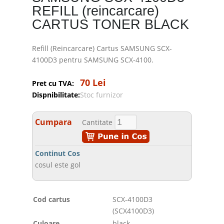
REFILL (reincarcare)
CARTUS TONER BLACK
Refill (Reincarcare) Cartus SAMSUNG SCX-
4100D3 pentru SAMSUNG SCX-4100.
70 Lei
Pret cu TVA:
Dispnibilitate:
Stoc furnizor
Cumpara
Cantitate
Continut Cos
cosul este gol
Cod cartus
SCX-4100D3
(SCX4100D3)
Culoare
black