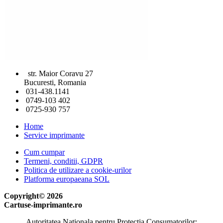
str. Maior Coravu 27
Bucuresti, Romania
031-438.1141
0749-103 402
0725-930 757
Home
Service imprimante
Cum cumpar
Termeni, conditii, GDPR
Politica de utilizare a cookie-urilor
Platforma europaeana SOL
Copyright© 2026
Cartuse-imprimante.ro
Autoritatea Nationala pentru Protectia Consumatorilor: