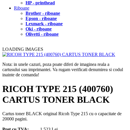
HP - printhead
Riboane
Brother - riboane
Epson - riboane
Lexmark - riboane
Oki - riboane
Olivetti - riboane
LOADING IMAGES
Nota: in unele cazuri, poza poate diferi de imaginea reala a
cartusului sau imprimantei. Va rugam verificati denumirea si codul
inainte de comanda!
RICOH TYPE 215 (400760)
CARTUS TONER BLACK
Cartus toner BLACK original Ricoh Type 215 cu o capacitate de
20000 pagini.
Pret cu TVA:
1.523 Lei