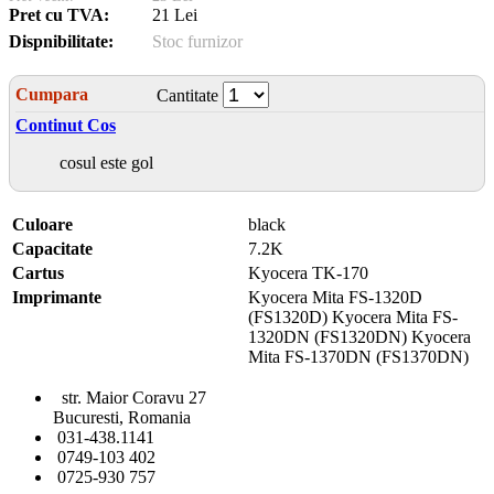
Pret cu TVA:
21 Lei
Dispnibilitate:
Stoc furnizor
Cumpara
Cantitate
Continut Cos
cosul este gol
Culoare
black
Capacitate
7.2K
Cartus
Kyocera TK-170
Imprimante
Kyocera Mita FS-1320D
(FS1320D) Kyocera Mita FS-
1320DN (FS1320DN) Kyocera
Mita FS-1370DN (FS1370DN)
str. Maior Coravu 27
Bucuresti, Romania
031-438.1141
0749-103 402
0725-930 757