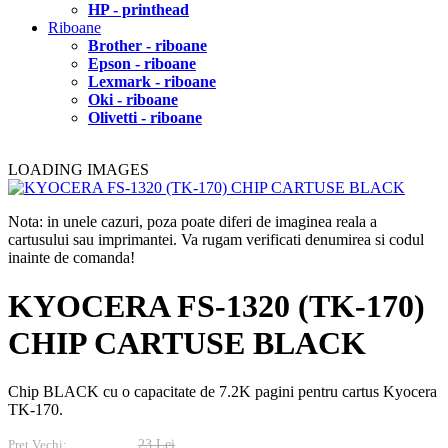
HP - printhead
Riboane
Brother - riboane
Epson - riboane
Lexmark - riboane
Oki - riboane
Olivetti - riboane
LOADING IMAGES
Nota: in unele cazuri, poza poate diferi de imaginea reala a
cartusului sau imprimantei. Va rugam verificati denumirea si codul
inainte de comanda!
KYOCERA FS-1320 (TK-170)
CHIP CARTUSE BLACK
Chip BLACK cu o capacitate de 7.2K pagini pentru cartus Kyocera
TK-170.
Pret Vechi:
23 Lei