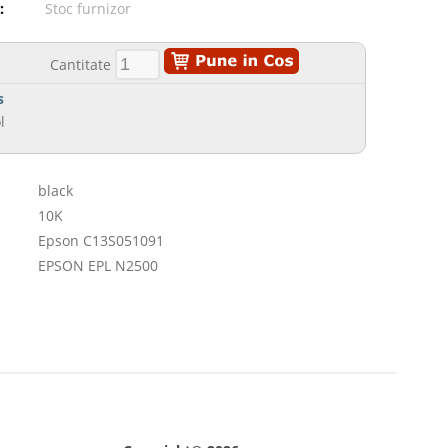
:
Stoc furnizor
Cantitate
s
l
black
10K
Epson C13S051091
EPSON EPL N2500