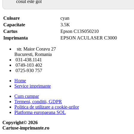
cosul este gol
Culoare
cyan
Capacitate
3.5K
Cartus
Epson C13S050210
Imprimanta
EPSON ACULASER C3000
str. Maior Coravu 27
Bucuresti, Romania
031-438.1141
0749-103 402
0725-930 757
Home
Service imprimante
Cum cumpar
Termeni, conditii, GDPR
Politica de utilizare a cookie-urilor
Platforma europaeana SOL
Copyright© 2026
Cartuse-imprimante.ro