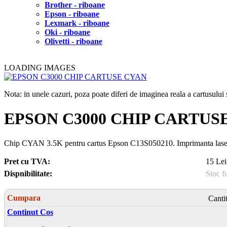
Brother - riboane
Epson - riboane
Lexmark - riboane
Oki - riboane
Olivetti - riboane
LOADING IMAGES
Nota: in unele cazuri, poza poate diferi de imaginea reala a cartusulu
EPSON C3000 CHIP CARTUS
Chip CYAN 3.5K pentru cartus Epson C13S050210. Imprimanta 
Pret cu TVA:
15 Lei
Dispnibilitate:
Stoc f
Cumpara
Canti
Continut Cos