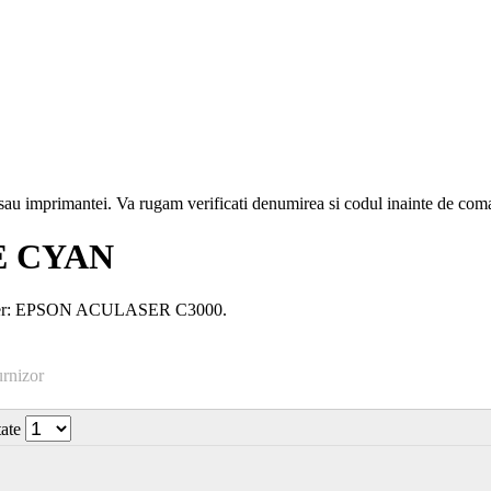
i sau imprimantei. Va rugam verificati denumirea si codul inainte de co
E CYAN
laser: EPSON ACULASER C3000.
urnizor
tate