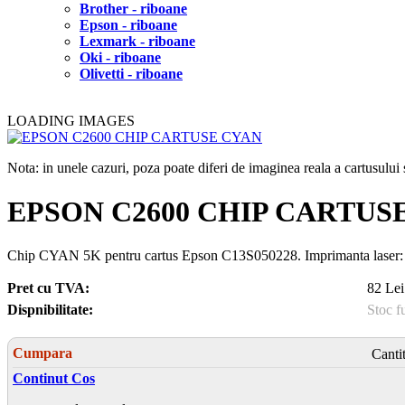
Brother - riboane
Epson - riboane
Lexmark - riboane
Oki - riboane
Olivetti - riboane
LOADING IMAGES
Nota: in unele cazuri, poza poate diferi de imaginea reala a cartusulu
EPSON C2600 CHIP CARTUS
Chip CYAN 5K pentru cartus Epson C13S050228. Imprimanta la
Pret cu TVA:
82 Lei
Dispnibilitate:
Stoc f
Cumpara
Canti
Continut Cos