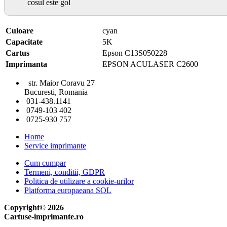
cosul este gol
Culoare
cyan
Capacitate
5K
Cartus
Epson C13S050228
Imprimanta
EPSON ACULASER C2600
str. Maior Coravu 27
Bucuresti, Romania
031-438.1141
0749-103 402
0725-930 757
Home
Service imprimante
Cum cumpar
Termeni, conditii, GDPR
Politica de utilizare a cookie-urilor
Platforma europaeana SOL
Copyright© 2026
Cartuse-imprimante.ro