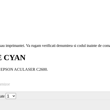
i sau imprimantei. Va rugam verificati denumirea si codul inainte de co
E CYAN
ser: EPSON ACULASER C2600.
urnizor
tate