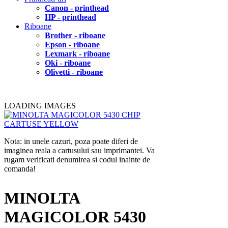
Canon - printhead
HP - printhead
Riboane
Brother - riboane
Epson - riboane
Lexmark - riboane
Oki - riboane
Olivetti - riboane
LOADING IMAGES
Nota: in unele cazuri, poza poate diferi de
imaginea reala a cartusului sau imprimantei. Va
rugam verificati denumirea si codul inainte de
comanda!
MINOLTA
MAGICOLOR 5430