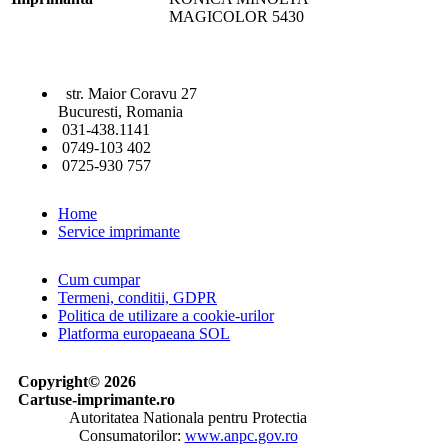
MAGICOLOR 5430
str. Maior Coravu 27
Bucuresti, Romania
031-438.1141
0749-103 402
0725-930 757
Home
Service imprimante
Cum cumpar
Termeni, conditii, GDPR
Politica de utilizare a cookie-urilor
Platforma europaeana SOL
Copyright© 2026
Cartuse-imprimante.ro
Autoritatea Nationala pentru Protectia
Consumatorilor:
www.anpc.gov.ro