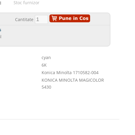
:
Stoc furnizor
Cantitate
s
l
cyan
6K
Konica Minolta 1710582-004
KONICA MINOLTA MAGICOLOR
5430