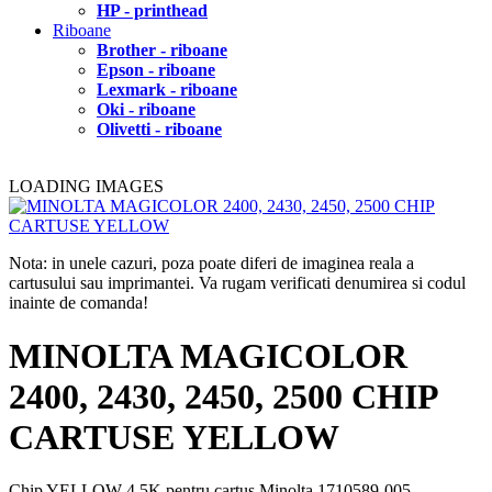
HP - printhead
Riboane
Brother - riboane
Epson - riboane
Lexmark - riboane
Oki - riboane
Olivetti - riboane
LOADING IMAGES
Nota: in unele cazuri, poza poate diferi de imaginea reala a
cartusului sau imprimantei. Va rugam verificati denumirea si codul
inainte de comanda!
MINOLTA MAGICOLOR
2400, 2430, 2450, 2500 CHIP
CARTUSE YELLOW
Chip YELLOW 4.5K pentru cartus Minolta 1710589-005.