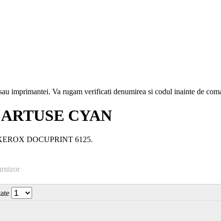
i sau imprimantei. Va rugam verificati denumirea si codul inainte de co
CARTUSE CYAN
er: XEROX DOCUPRINT 6125.
urnizor
tate