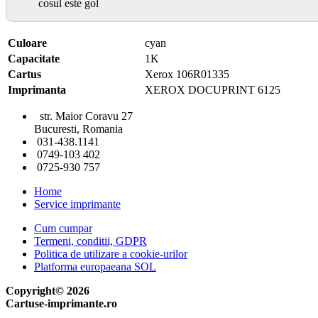
cosul este gol
Culoare
cyan
Capacitate
1K
Cartus
Xerox 106R01335
Imprimanta
XEROX DOCUPRINT 6125
str. Maior Coravu 27
Bucuresti, Romania
031-438.1141
0749-103 402
0725-930 757
Home
Service imprimante
Cum cumpar
Termeni, conditii, GDPR
Politica de utilizare a cookie-urilor
Platforma europaeana SOL
Copyright© 2026
Cartuse-imprimante.ro