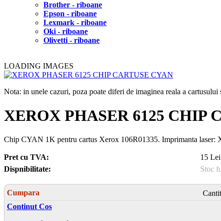
Brother - riboane
Epson - riboane
Lexmark - riboane
Oki - riboane
Olivetti - riboane
LOADING IMAGES
Nota: in unele cazuri, poza poate diferi de imaginea reala a cartusulu
XEROX PHASER 6125 CHIP 
Chip CYAN 1K pentru cartus Xerox 106R01335. Imprimanta las
Pret cu TVA:
15 Lei
Dispnibilitate:
Stoc f
Cumpara
Canti
Continut Cos