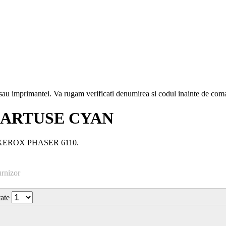
i sau imprimantei. Va rugam verificati denumirea si codul inainte de co
CARTUSE CYAN
r: XEROX PHASER 6110.
urnizor
tate