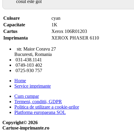
cosul este gol
Culoare
cyan
Capacitate
1K
Cartus
Xerox 106R01203
Imprimanta
XEROX PHASER 6110
str. Maior Coravu 27
Bucuresti, Romania
031-438.1141
0749-103 402
0725-930 757
Home
Service imprimante
Cum cumpar
Termeni, conditii, GDPR
Politica de utilizare a cookie-urilor
Platforma europaeana SOL
Copyright© 2026
Cartuse-imprimante.ro