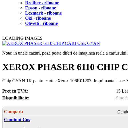
Brother - riboane
Epson - riboane
Lexmark - riboane
Oki - riboane
Olivetti - riboane
LOADING IMAGES
Nota: in unele cazuri, poza poate diferi de imaginea reala a cartusulu
XEROX PHASER 6110 CHIP 
Chip CYAN 1K pentru cartus Xerox 106R01203. Imprimanta lase
Pret cu TVA:
15 Lei
Dispnibilitate:
Stoc f
Cumpara
Canti
Continut Cos