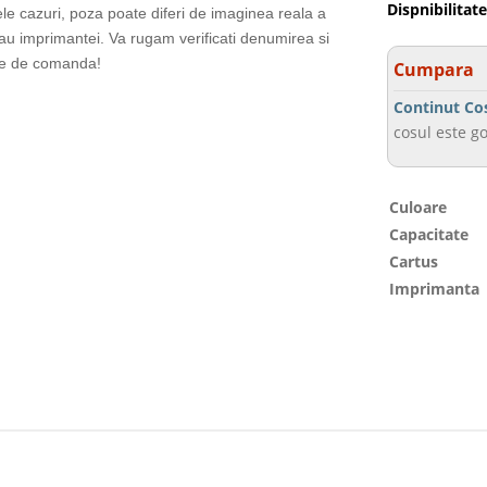
Dispnibilitate
ele cazuri, poza poate diferi de imaginea reala a
sau imprimantei. Va rugam verificati denumirea si
te de comanda!
Cumpara
Continut Co
cosul este go
Culoare
Capacitate
Cartus
Imprimanta