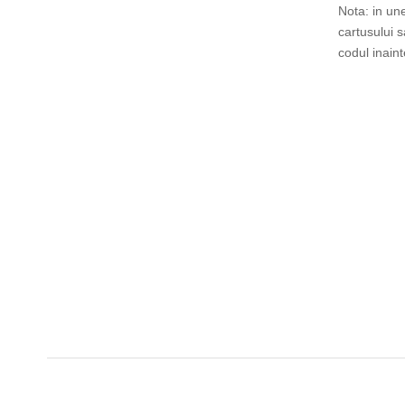
Nota: in un
cartusului 
codul inain