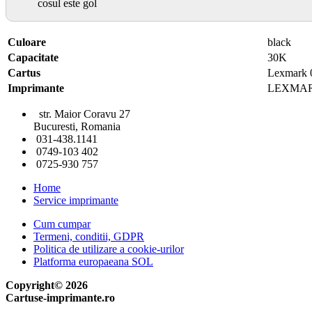
cosul este gol
Culoare
black
Capacitate
30K
Cartus
Lexmark
Imprimante
LEXMAR
str. Maior Coravu 27
Bucuresti, Romania
031-438.1141
0749-103 402
0725-930 757
Home
Service imprimante
Cum cumpar
Termeni, conditii, GDPR
Politica de utilizare a cookie-urilor
Platforma europaeana SOL
Copyright© 2026
Cartuse-imprimante.ro