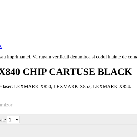
i sau imprimantei. Va rugam verificati denumirea si codul inainte de co
, X840 CHIP CARTUSE BLACK
mante laser: LEXMARK X850, LEXMARK X852, LEXMARK X854.
urnizor
tate