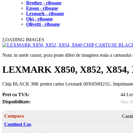
Brother - riboane
Epson - riboane
Lexmark - riboane
Oki - riboane
Olivetti - riboane
LOADING IMAGES
Nota: in unele cazuri, poza poate diferi de imaginea reala a cartusulu
LEXMARK X850, X852, X854
Chip BLACK 30K pentru cartus Lexmark 00X850H21G. Impri
Pret cu TVA:
44 Lei
Dispnibilitate:
Stoc f
Cumpara
Canti
Continut Cos