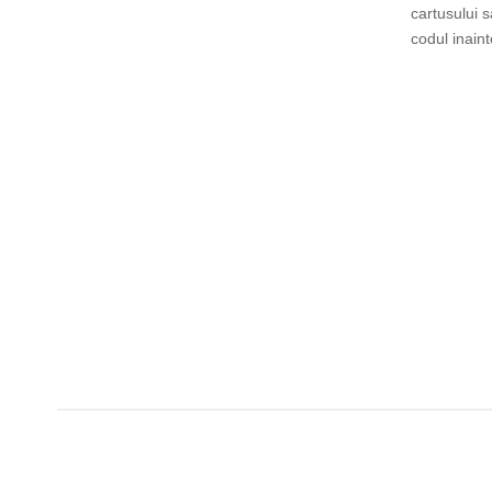
cartusului 
codul inain