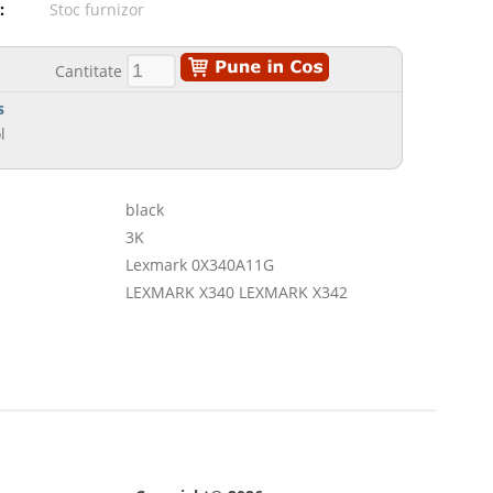
:
Stoc furnizor
Cantitate
s
l
black
3K
Lexmark 0X340A11G
LEXMARK X340 LEXMARK X342