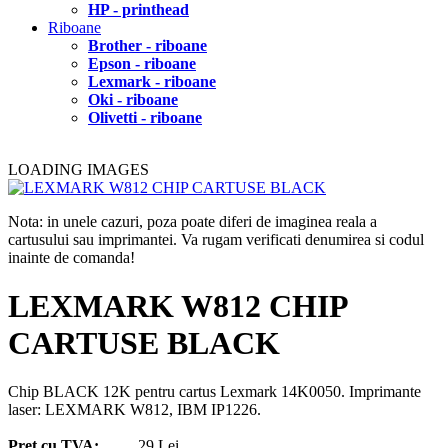
HP - printhead
Riboane
Brother - riboane
Epson - riboane
Lexmark - riboane
Oki - riboane
Olivetti - riboane
LOADING IMAGES
Nota: in unele cazuri, poza poate diferi de imaginea reala a
cartusului sau imprimantei. Va rugam verificati denumirea si codul
inainte de comanda!
LEXMARK W812 CHIP
CARTUSE BLACK
Chip BLACK 12K pentru cartus Lexmark 14K0050. Imprimante
laser: LEXMARK W812, IBM IP1226.
Pret cu TVA:
29 Lei