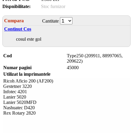
Dispnibilitate:
Stoc furnizor
Cumpara
Cantitate
Continut Cos
cosul este gol
Cod
Type250 (209911, 88997065,
209622)
Numar pagini
45000
Utilizat la imprimantele
Ricoh Aficio 200 (AF200)
Gestetner 3220
Infotec 4201
Lanier 5020
Lanier 5020MFD
Nashuatec D420
Rex Rotary 2820