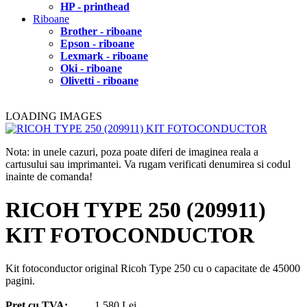
HP - printhead
Riboane
Brother - riboane
Epson - riboane
Lexmark - riboane
Oki - riboane
Olivetti - riboane
LOADING IMAGES
Nota: in unele cazuri, poza poate diferi de imaginea reala a
cartusului sau imprimantei. Va rugam verificati denumirea si codul
inainte de comanda!
RICOH TYPE 250 (209911)
KIT FOTOCONDUCTOR
Kit fotoconductor original Ricoh Type 250 cu o capacitate de 45000
pagini.
Pret cu TVA:
1.580 Lei