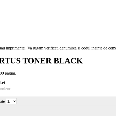
i sau imprimantei. Va rugam verificati denumirea si codul inainte de co
CARTUS TONER BLACK
00 pagini.
Lei
urnizor
tate