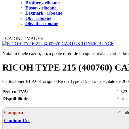
Brother - riboane
Epson - riboane
Lexmark - riboane
Oki - riboane
Olivetti - riboane
LOADING IMAGES
Nota: in unele cazuri, poza poate diferi de imaginea reala a cartusulu
RICOH TYPE 215 (400760) 
Cartus toner BLACK original Ricoh Type 215 cu o capacitate de 200
Pret cu TVA:
1.523 
Dispnibilitate:
Stoc f
Cumpara
Canti
Continut Cos