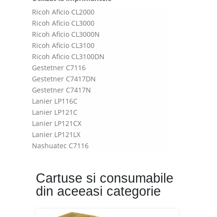
Ricoh Aficio CL2000
Ricoh Aficio CL3000
Ricoh Aficio CL3000N
Ricoh Aficio CL3100
Ricoh Aficio CL3100DN
Gestetner C7116
Gestetner C7417DN
Gestetner C7417N
Lanier LP116C
Lanier LP121C
Lanier LP121CX
Lanier LP121LX
Nashuatec C7116
Nashuatec C7416
Nashuatec C7417DN
Cartuse si consumabile
Rex Rotary C7116
din aceeasi categorie
Rex Rotary C7416
Rex Rotary C7417