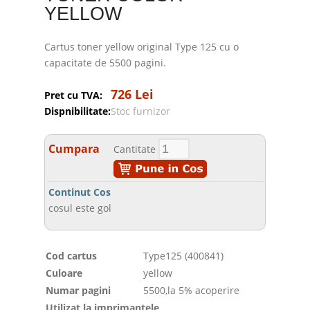
YELLOW
Cartus toner yellow original Type 125 cu o
capacitate de 5500 pagini.
726 Lei
Pret cu TVA:
Dispnibilitate:
Stoc furnizor
Cumpara
Cantitate
Continut Cos
cosul este gol
Cod cartus
Type125 (400841)
Culoare
yellow
Numar pagini
5500,la 5% acoperire
Utilizat la imprimantele