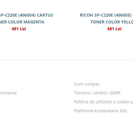
SP-C220E (406054) CARTUS
RICOH SP-C220E (406055)
NER COLOR MAGENTA
TONER COLOR YELL
481 Lei
481 Lei
Cum cumpar
primante
Termeni, conditii, GDPR
Politica de utilizare a cookie-u
Platforma europaeana SOL