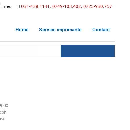
l meu
031-438.1141, 0749-103.402, 0725-930.757
Home
Service imprimante
Contact
 2000
icoh
0SF.