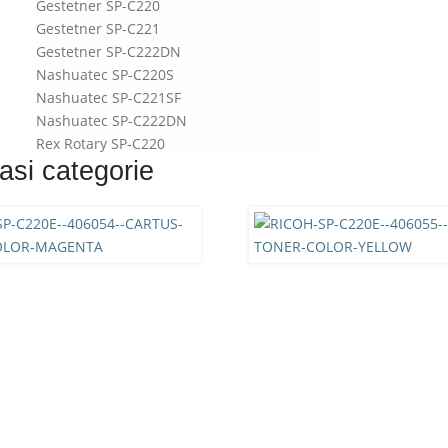
Gestetner SP-C220
Gestetner SP-C221
Gestetner SP-C222DN
Nashuatec SP-C220S
Nashuatec SP-C221SF
Nashuatec SP-C222DN
Rex Rotary SP-C220
asi categorie
Rex Rotary SP-C221
Rex Rotary SP-C222DN
Ricoh Aficio SP-C240DN
Ricoh Aficio SP-C240SF