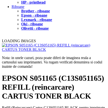
HP - printhead
Riboane
Brother - riboane
Epson - riboane
Lexmark - riboane
Oki - riboane
Olivetti - riboane
LOADING IMAGES
Nota: in unele cazuri, poza poate diferi de imaginea reala a
cartusului sau imprimantei. Va rugam verificati denumirea si codul
inainte de comanda!
EPSON S051165 (C13S051165)
REFILL (reincarcare)
CARTUS TONER BLACK
Refill (Reincarcare) Cartus C13S051165 BLACK pentru imprimate