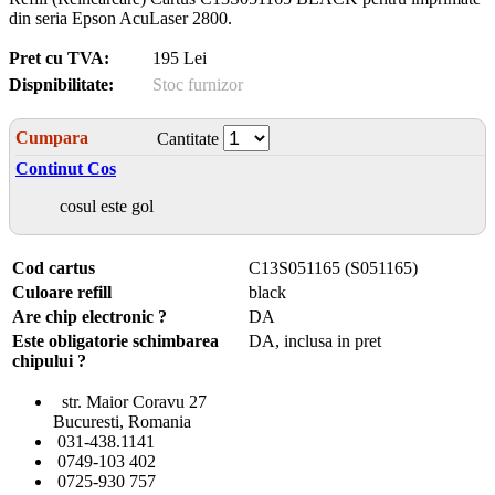
din seria Epson AcuLaser 2800.
Pret cu TVA:
195 Lei
Dispnibilitate:
Stoc furnizor
Cumpara
Cantitate
Continut Cos
cosul este gol
Cod cartus
C13S051165 (S051165)
Culoare refill
black
Are chip electronic ?
DA
Este obligatorie schimbarea
DA, inclusa in pret
chipului ?
str. Maior Coravu 27
Bucuresti, Romania
031-438.1141
0749-103 402
0725-930 757