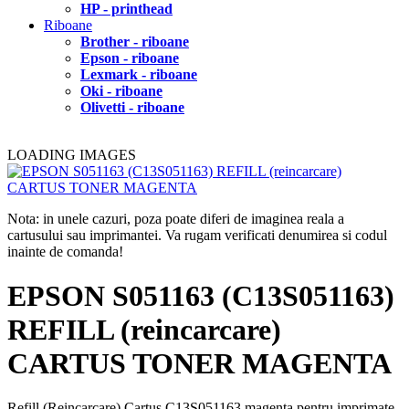
HP - printhead
Riboane
Brother - riboane
Epson - riboane
Lexmark - riboane
Oki - riboane
Olivetti - riboane
LOADING IMAGES
Nota: in unele cazuri, poza poate diferi de imaginea reala a
cartusului sau imprimantei. Va rugam verificati denumirea si codul
inainte de comanda!
EPSON S051163 (C13S051163)
REFILL (reincarcare)
CARTUS TONER MAGENTA
Refill (Reincarcare) Cartus C13S051163 magenta pentru imprimate