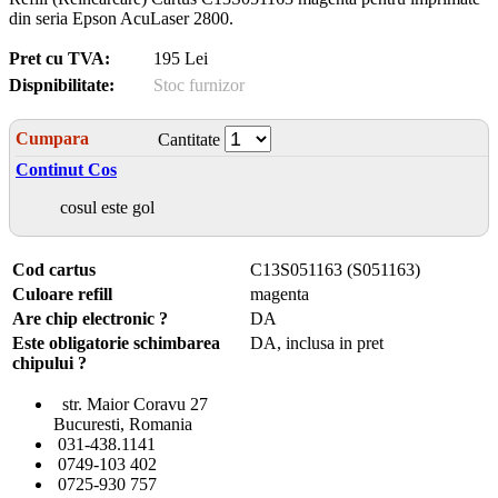
din seria Epson AcuLaser 2800.
Pret cu TVA:
195 Lei
Dispnibilitate:
Stoc furnizor
Cumpara
Cantitate
Continut Cos
cosul este gol
Cod cartus
C13S051163 (S051163)
Culoare refill
magenta
Are chip electronic ?
DA
Este obligatorie schimbarea
DA, inclusa in pret
chipului ?
str. Maior Coravu 27
Bucuresti, Romania
031-438.1141
0749-103 402
0725-930 757