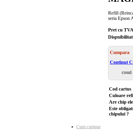
Refill (Rein
seria Epson
Pret cu TVA
Dispnibilitat
Cumpara
Continut C
cosul 
Cod cartus
Culoare refi
Are chip ele
Este obliga
chipului ?
Cum cumpar