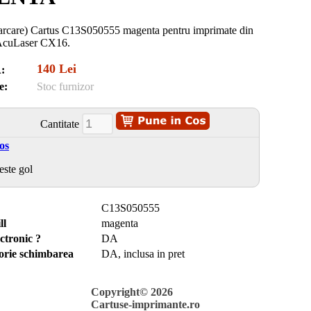
carcare) Cartus C13S050555 magenta pentru imprimate din
 AcuLaser CX16.
140 Lei
:
e:
Stoc furnizor
Cantitate
os
este gol
C13S050555
ll
magenta
ctronic ?
DA
torie schimbarea
DA, inclusa in pret
Copyright© 2026
Cartuse-imprimante.ro