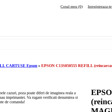
Cosul meu (0)
Inregistreaza-te
LL CARTUSE Epson
»
EPSON C13S050555 REFILL (reinca
EPSO
nele cazuri, poza poate diferi de imaginea reala a
 sau imprimantei. Va rugam verificati denumirea si
(rein
inte de comanda!
MAG