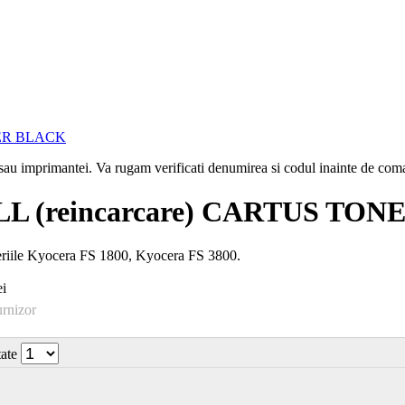
i sau imprimantei. Va rugam verificati denumirea si codul inainte de co
L (reincarcare) CARTUS TO
eriile Kyocera FS 1800, Kyocera FS 3800.
i
urnizor
tate