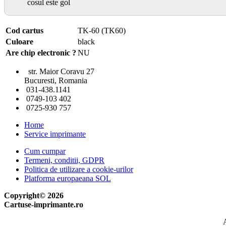
cosul este gol
Cod cartus
TK-60 (TK60)
Culoare
black
Are chip electronic ?
NU
str. Maior Coravu 27
Bucuresti, Romania
031-438.1141
0749-103 402
0725-930 757
Home
Service imprimante
Cum cumpar
Termeni, conditii, GDPR
Politica de utilizare a cookie-urilor
Platforma europaeana SOL
Copyright© 2026
Cartuse-imprimante.ro
A