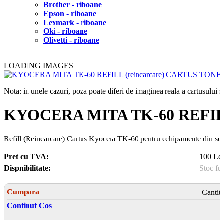
Brother - riboane
Epson - riboane
Lexmark - riboane
Oki - riboane
Olivetti - riboane
LOADING IMAGES
Nota: in unele cazuri, poza poate diferi de imaginea reala a cartusulu
KYOCERA MITA TK-60 REFIL
Refill (Reincarcare) Cartus Kyocera TK-60 pentru echipamente din s
Pret cu TVA:
100 Le
Dispnibilitate:
Stoc f
Cumpara
Canti
Continut Cos