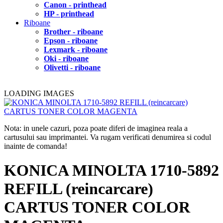
Canon - printhead
HP - printhead
Riboane
Brother - riboane
Epson - riboane
Lexmark - riboane
Oki - riboane
Olivetti - riboane
LOADING IMAGES
Nota: in unele cazuri, poza poate diferi de imaginea reala a
cartusului sau imprimantei. Va rugam verificati denumirea si codul
inainte de comanda!
KONICA MINOLTA 1710-5892
REFILL (reincarcare)
CARTUS TONER COLOR