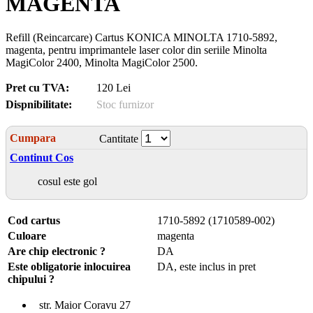
MAGENTA
Refill (Reincarcare) Cartus KONICA MINOLTA 1710-5892,
magenta, pentru imprimantele laser color din seriile Minolta
MagiColor 2400, Minolta MagiColor 2500.
Pret cu TVA:
120 Lei
Dispnibilitate:
Stoc furnizor
Cumpara
Cantitate
Continut Cos
cosul este gol
Cod cartus
1710-5892 (1710589-002)
Culoare
magenta
Are chip electronic ?
DA
Este obligatorie inlocuirea
DA, este inclus in pret
chipului ?
str. Maior Coravu 27