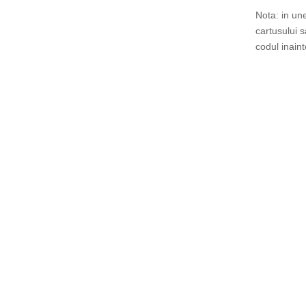
Nota: in un
cartusului 
codul inain