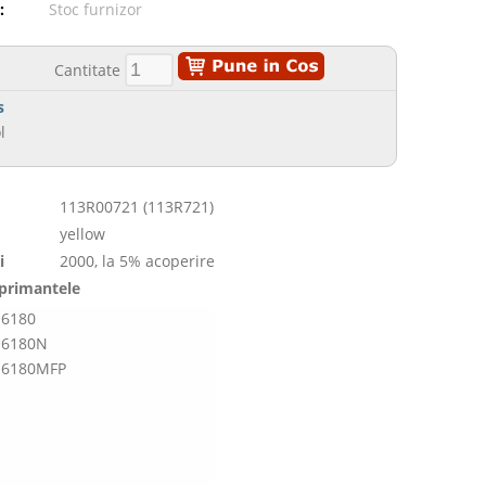
:
Stoc furnizor
Cantitate
s
l
113R00721 (113R721)
yellow
i
2000, la 5% acoperire
mprimantele
 6180
 6180N
r 6180MFP