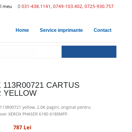
l meu
031-438.1141, 0749-103.402, 0725-930.757
Home
Service imprimante
Contact
 113R00721 CARTUS
 YELLOW
113R00721 yellow, 2.0K pagini, original pentru
aser XEROX PHASER 6180 6180MFP.
787 Lei