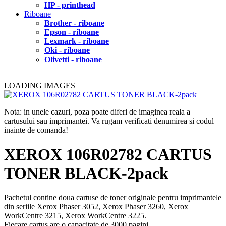
HP - printhead
Riboane
Brother - riboane
Epson - riboane
Lexmark - riboane
Oki - riboane
Olivetti - riboane
LOADING IMAGES
Nota: in unele cazuri, poza poate diferi de imaginea reala a
cartusului sau imprimantei. Va rugam verificati denumirea si codul
inainte de comanda!
XEROX 106R02782 CARTUS
TONER BLACK-2pack
Pachetul contine doua cartuse de toner originale pentru imprimantele
din seriile Xerox Phaser 3052, Xerox Phaser 3260, Xerox
WorkCentre 3215, Xerox WorkCentre 3225.
Fiecare cartus are o capacitate de 3000 pagini.