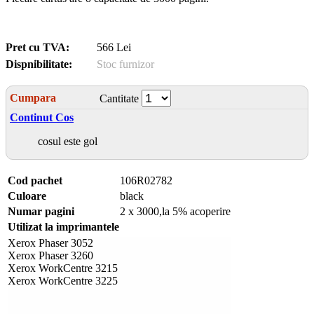
Pret cu TVA:
566 Lei
Dispnibilitate:
Stoc furnizor
Cumpara
Cantitate
Continut Cos
cosul este gol
Cod pachet
106R02782
Culoare
black
Numar pagini
2 x 3000,la 5% acoperire
Utilizat la imprimantele
Xerox Phaser 3052
Xerox Phaser 3260
Xerox WorkCentre 3215
Xerox WorkCentre 3225