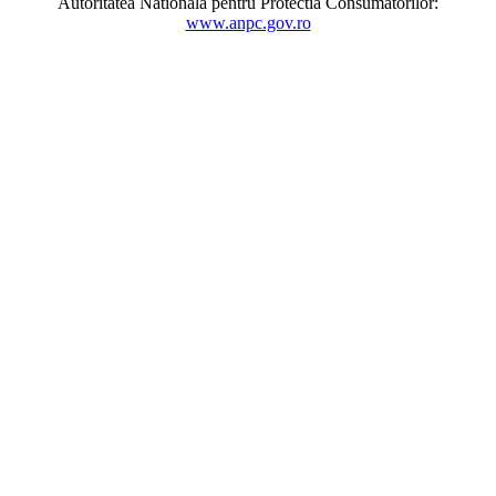
Autoritatea Nationala pentru Protectia Consumatorilor:
www.anpc.gov.ro