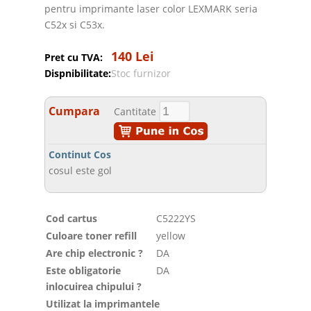
pentru imprimante laser color LEXMARK seria
C52x si C53x.
140 Lei
Pret cu TVA:
Dispnibilitate:
Stoc furnizor
Cumpara
Cantitate
Continut Cos
cosul este gol
Cod cartus
C5222YS
Culoare toner refill
yellow
Are chip electronic ?
DA
Este obligatorie
DA
inlocuirea chipului ?
Utilizat la imprimantele